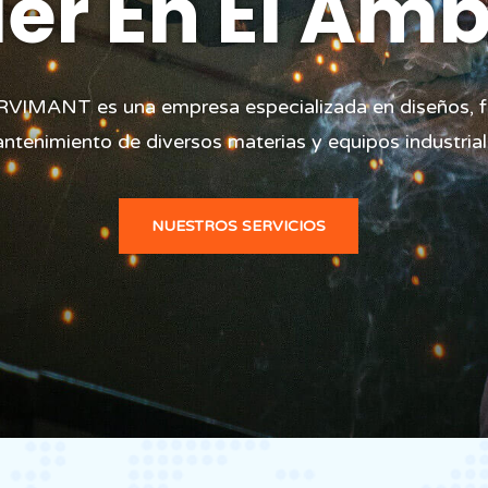
mbito
Avala
Líde
zada en diseños, fabricación y
ollado diversos proyectos y todos nuestros cliente
JOMAX SERVIMANT es una empres
 y equipos industriales.
100% satisfechos.
mantenimiento de divers
STROS SERVICIOS
NUESTROS SERVICIOS
NUESTROS SERVIC