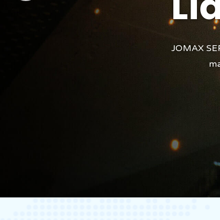
Líder En El Á
quedado
JOMAX SERVIMANT es una empresa especiali
Hemos desarr
mantenimiento de diversos materias
NUE