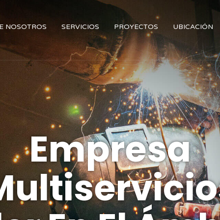
E NOSOTROS
SERVICIOS
PROYECTOS
UBICACIÓN
a
Nuestra
cios
xperiencia N
Mul