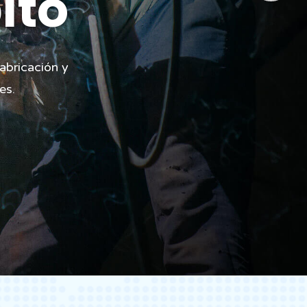
r En El Ámbit
s han quedado
a especializada en diseños, fabricación y
os materias y equipos industriales.
IOS