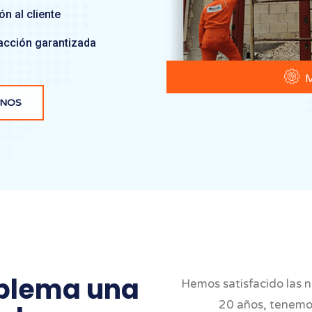
n al cliente
acción garantizada
M
ANOS
oblema una
Hemos satisfacido las 
20 años, tenemos