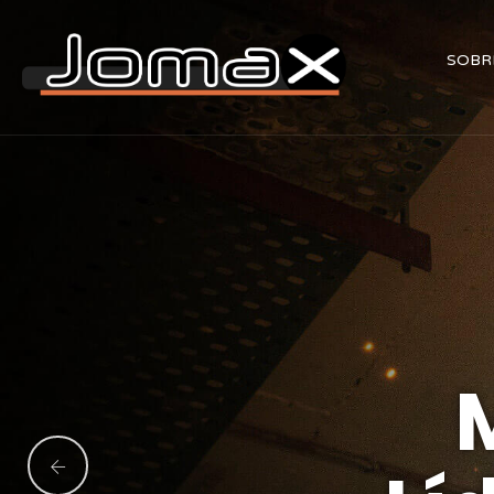
SOBR
Empres
Multiservi
E